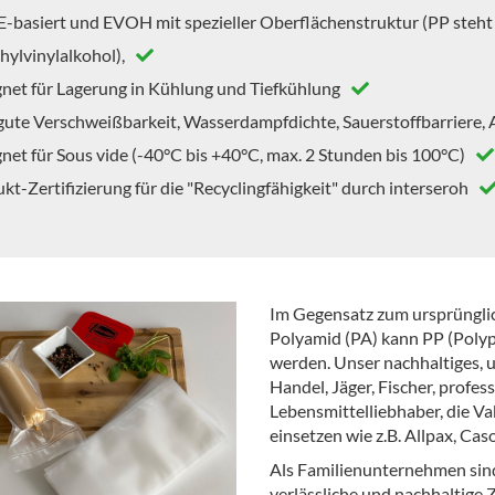
-basiert und EVOH mit spezieller Oberflächenstruktur (PP steht
thylvinylalkohol),
net für Lagerung in Kühlung und Tiefkühlung
gute Verschweißbarkeit, Wasserdampfdichte, Sauerstoffbarriere, 
net für Sous vide (-40°C bis +40°C, max. 2 Stunden bis 100°C)
kt-Zertifizierung für die "Recyclingfähigkeit" durch interseroh
Im Gegensatz zum ursprüngli
Polyamid (PA) kann PP (Polyp
werden. Unser nachhaltiges, 
Handel, Jäger, Fischer, profe
Lebensmittelliebhaber, die V
einsetzen wie z.B. Allpax, Caso
Als Familienunternehmen sind
verlässliche und nachhaltige