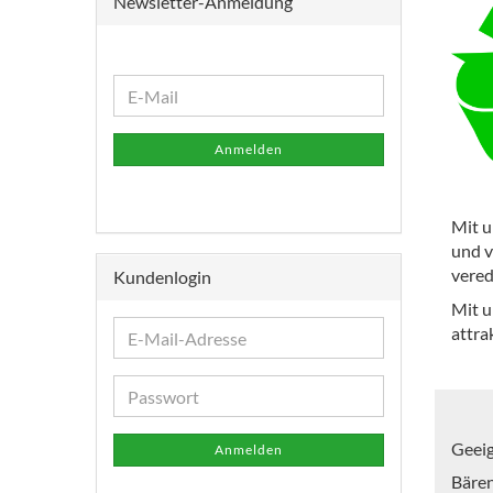
Newsletter-Anmeldung
WEITER
E-
ZUR
Mail
NEWSLETTER-
Anmelden
ANMELDUNG
Mit u
und v
vered
Kundenlogin
Mit u
attra
E-
Mail-
Adresse
Passwort
Geeig
Anmelden
Bären