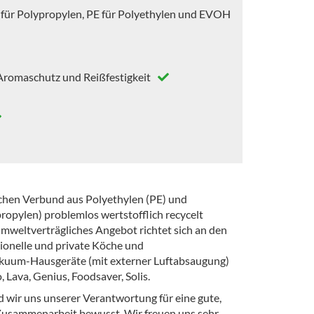
 für Polypropylen, PE für Polyethylen und EVOH
Aromaschutz und Reißfestigkeit
chen Verbund aus Polyethylen (PE) und
ropylen) problemlos wertstofflich recycelt
umweltverträgliches Angebot richtet sich an den
ssionelle und private Köche und
akuum-Hausgeräte (mit externer Luftabsaugung)
, Lava, Genius, Foodsaver, Solis.
 wir uns unserer Verantwortung für eine gute,
 Zusammenarbeit bewusst. Wir freuen uns sehr,