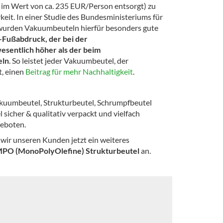
 im Wert von ca. 235 EUR/Person entsorgt) zu
keit. In einer Studie des Bundesministeriums für
wurden Vakuumbeuteln hierfür besonders gute
Fußabdruck, der bei der
wesentlich höher als der beim
eln
. So leistet jeder Vakuumbeutel, der
t, einen
Beitrag für mehr Nachhaltigkeit
.
kuumbeutel, Strukturbeutel, Schrumpfbeutel
 sicher & qualitativ verpackt und vielfach
geboten.
ir unseren Kunden jetzt ein weiteres
 MPO (MonoPolyOlefine) Strukturbeutel
an.