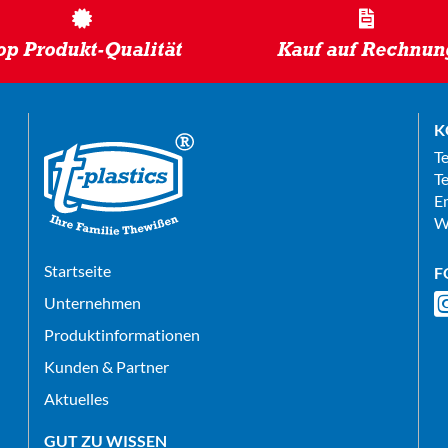
op Produkt-Qualität
Kauf auf Rechnun
K
T
Te
E
W
Startseite
F
Unternehmen
Produktinformationen
Kunden & Partner
Aktuelles
GUT ZU WISSEN