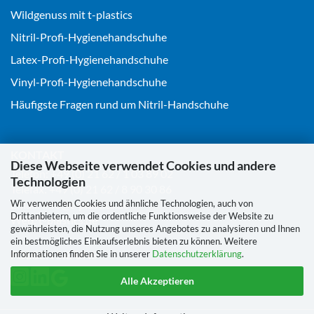
Wildgenuss mit t-plastics
Nitril-Profi-Hygienehandschuhe
Latex-Profi-Hygienehandschuhe
Vinyl-Profi-Hygienehandschuhe
Häufigste Fragen rund um Nitril-Handschuhe
KONTAKT
Diese Webseite verwendet Cookies und andere
Telefon:
+49 (0) 21 62 / 1 03 89 02
Technologien
Telefax: +49 (0) 21 62 / 8 90 30 86
Email:
info@t-plastics.de
Wir verwenden Cookies und ähnliche Technologien, auch von
Drittanbietern, um die ordentliche Funktionsweise der Website zu
Web:
t-plastics.de
gewährleisten, die Nutzung unseres Angebotes zu analysieren und Ihnen
ein bestmögliches Einkaufserlebnis bieten zu können. Weitere
FOLGEN SIE UNS
Informationen finden Sie in unserer
Datenschutzerklärung
.
Alle Akzeptieren