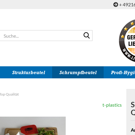
+ 4921
Suche...
Strukturbeutel
Schrumpfbeutel
Profi-Hyg
Top Qualität
S
t-plastics
Q
Ar