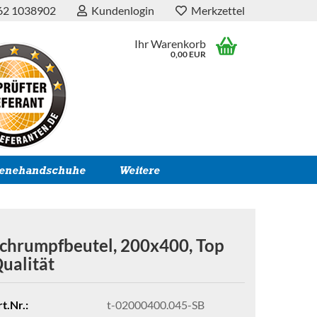
62 1038902
Kundenlogin
Merkzettel
Ihr Warenkorb
0,00 EUR
ienehandschuhe
Weitere
chrumpfbeutel, 200x400, Top
ualität
t.Nr.:
t-02000400.045-SB