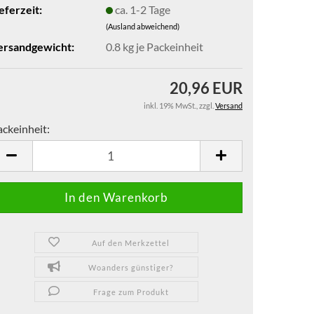
eferzeit:
ca. 1-2 Tage
(Ausland abweichend)
ersandgewicht:
0.8
kg je Packeinheit
20,96 EUR
inkl. 19% MwSt.
,
zzgl.
Versand
ackeinheit:
ckeinheit
Auf den Merkzettel
Woanders günstiger?
Frage zum Produkt