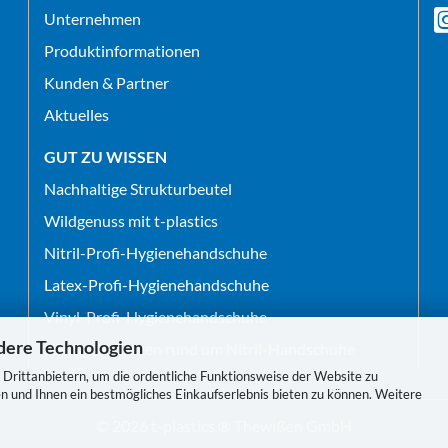
Unternehmen
Produktinformationen
Kunden & Partner
Aktuelles
GUT ZU WISSEN
Nachhaltige Strukturbeutel
Wildgenuss mit t-plastics
Nitril-Profi-Hygienehandschuhe
Latex-Profi-Hygienehandschuhe
Vinyl-Profi-Hygienehandschuhe
dere Technologien
Häufigste Fragen rund um Nitril-Handschuhe
Drittanbietern, um die ordentliche Funktionsweise der Website zu
n und Ihnen ein bestmögliches Einkaufserlebnis bieten zu können. Weitere
©
2026 t-plastics ® Thewißen GmbH