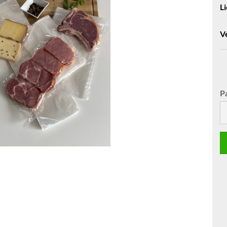
Li
V
P
Pa