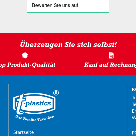
Überzeugen Sie sich selbst!
op Produkt-Qualität
Kauf auf Rechnun
K
T
Te
E
W
Startseite
F