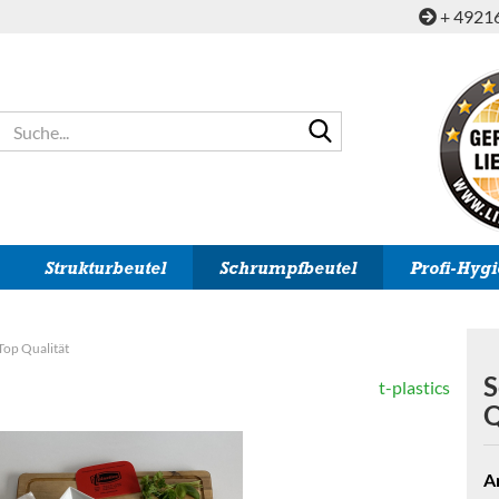
+ 4921
Suche...
Strukturbeutel
Schrumpfbeutel
Profi-Hyg
Top Qualität
S
t-plastics
Q
Ar