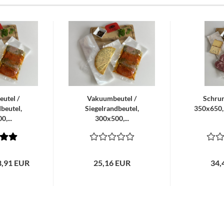
utel /
Vakuumbeutel /
Schrum
beutel,
Siegelrandbeutel,
350x650, 
,...
300x500,...
18,91 EUR
25,16 EUR
34,