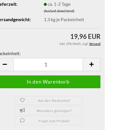
eferzeit:
ca. 1-2 Tage
(Ausland abweichend)
ersandgewicht:
1.3
kg je Packeinheit
19,96 EUR
inkl. 19% MwSt.
,
zzgl.
Versand
ackeinheit:
ckeinheit
Auf den Merkzettel
Woanders günstiger?
Frage zum Produkt