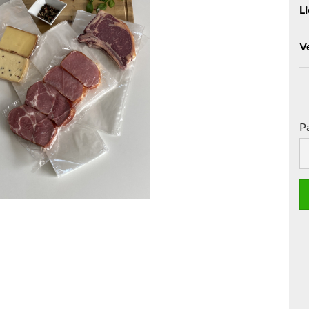
Li
V
P
Pa