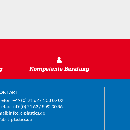
g
Kompetente Beratung
ONTAKT
elefon:
+49 (0) 21 62 / 1 03 89 02
lefax: +49 (0) 21 62 / 8 90 30 86
mail:
info@t-plastics.de
eb:
t-plastics.de