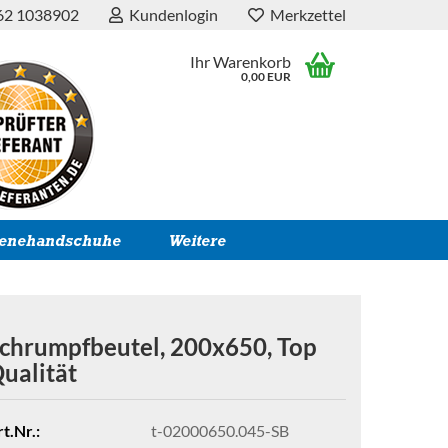
62 1038902
Kundenlogin
Merkzettel
Ihr Warenkorb
0,00 EUR
ienehandschuhe
Weitere
chrumpfbeutel, 200x650, Top
ualität
t.Nr.:
t-02000650.045-SB