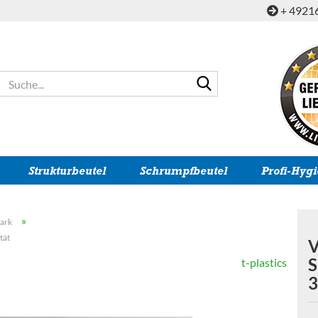
+ 4921
Suche...
Strukturbeutel
Schrumpfbeutel
Profi-Hyg
»
tark
tät
V
S
t-plastics
3