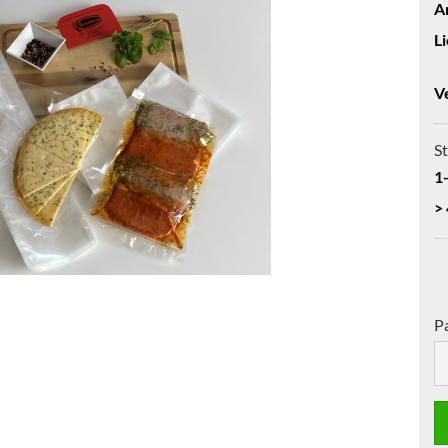
Ar
Li
V
St
1
>
P
Pa