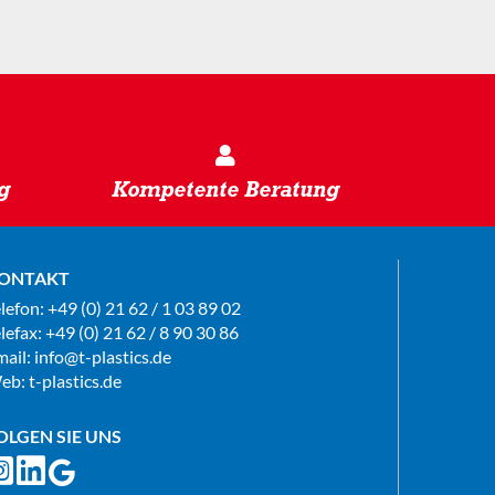
g
Kompetente Beratung
ONTAKT
elefon:
+49 (0) 21 62 / 1 03 89 02
lefax: +49 (0) 21 62 / 8 90 30 86
mail:
info@t-plastics.de
eb:
t-plastics.de
OLGEN SIE UNS