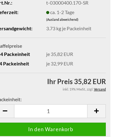
t.Nr.:
t-03000400.170-SR
eferzeit:
ca. 1-2 Tage
(Ausland abweichend)
ersandgewicht:
3.73
kg je Packeinheit
affelpreise
-4 Packeinheit
je 35,82 EUR
 4 Packeinheit
je 32,99 EUR
Ihr Preis 35,82 EUR
inkl. 19% MwSt.
,
zzgl.
Versand
ackeinheit:
ckeinheit