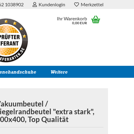
62 1038902
Kundenlogin
Merkzettel
Ihr Warenkorb
0,00 EUR
ienehandschuhe
Weitere
akuumbeutel /
iegelrandbeutel "extra stark",
00x400, Top Qualität