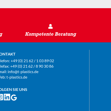
g
Kompetente Beratung
ONTAKT
elefon:
+49 (0) 21 62 / 1 03 89 02
lefax: +49 (0) 21 62 / 8 90 30 86
mail:
info@t-plastics.de
eb:
t-plastics.de
OLGEN SIE UNS