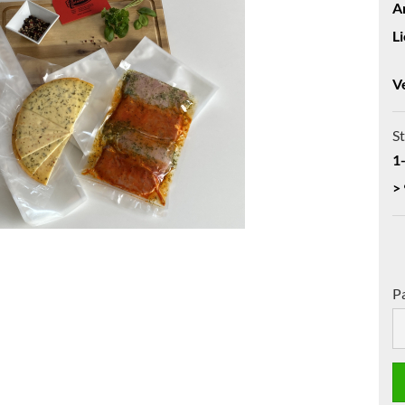
Ar
Li
V
St
1
>
P
Pa