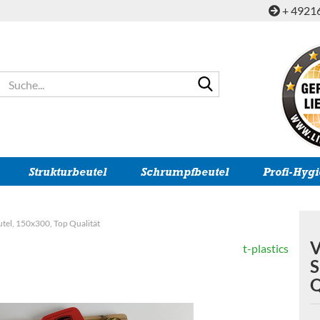
+ 4921
Suche...
Strukturbeutel
Schrumpfbeutel
Profi-Hyg
tel, 150x300, Top Qualität
V
t-plastics
S
Q