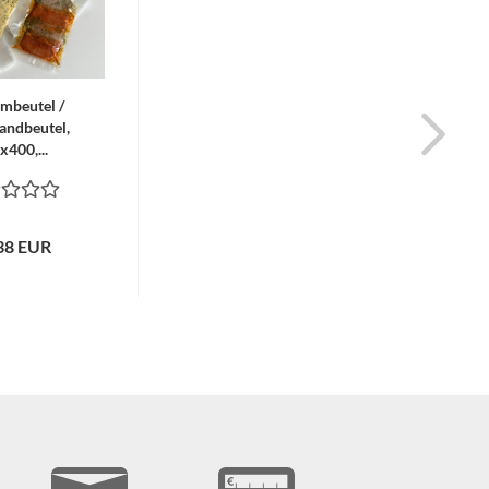
mbeutel /
andbeutel,
x400,...
38 EUR