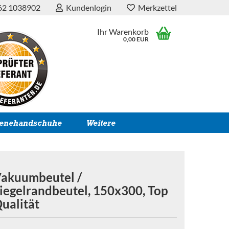
62 1038902
Kundenlogin
Merkzettel
Ihr Warenkorb
0,00 EUR
ienehandschuhe
Weitere
akuumbeutel /
iegelrandbeutel, 150x300, Top
ualität