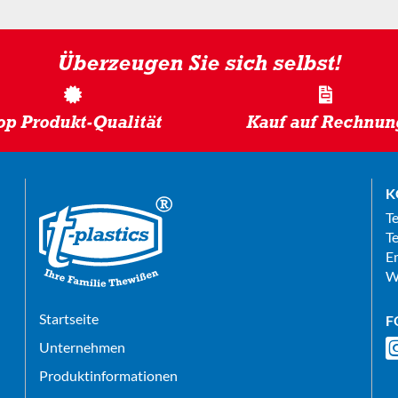
Überzeugen Sie sich selbst!
op Produkt-Qualität
Kauf auf Rechnun
K
T
Te
E
W
Startseite
F
Unternehmen
Produktinformationen