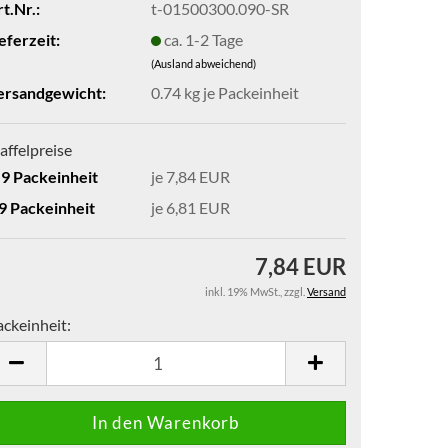
t.Nr.:
t-01500300.090-SR
eferzeit:
ca. 1-2 Tage
(Ausland abweichend)
ersandgewicht:
0.74
kg je Packeinheit
affelpreise
-9 Packeinheit
je 7,84 EUR
 9 Packeinheit
je 6,81 EUR
7,84 EUR
inkl. 19% MwSt.
,
zzgl.
Versand
ackeinheit:
ckeinheit