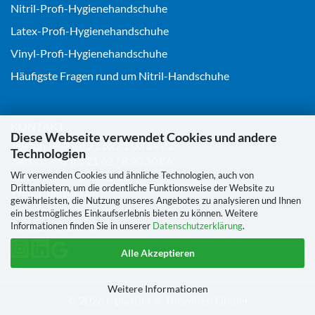
Nitril-Profi-Hygienehandschuhe
Latex-Profi-Hygienehandschuhe
Vinyl-Profi-Hygienehandschuhe
Häufigste Fragen rund um Nitril-Handschuhe
KONTAKT
Diese Webseite verwendet Cookies und andere
Telefon:
+49 (0) 21 62 / 1 03 89 02
Technologien
Telefax: +49 (0) 21 62 / 8 90 30 86
Email:
info@t-plastics.de
Wir verwenden Cookies und ähnliche Technologien, auch von
Drittanbietern, um die ordentliche Funktionsweise der Website zu
Web:
t-plastics.de
gewährleisten, die Nutzung unseres Angebotes zu analysieren und Ihnen
ein bestmögliches Einkaufserlebnis bieten zu können. Weitere
FOLGEN SIE UNS
Informationen finden Sie in unserer
Datenschutzerklärung
.
Alle Akzeptieren
Weitere Informationen
©
2026 t-plastics ® Thewißen GmbH